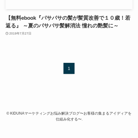
【無料ebook『パサパサの髪が髪質改善で１０歳！若
返る』 ～夏のパサパサ髪解消法 憧れの艶髪に～
2019年7月27日
1
©
KIDUNAマーケティングお悩み解決ブログ〜お客様の集まるアイディアを
仕組み化する〜.