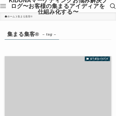
KIDUNAマーケティングお悩み解決ブ
ログ〜お客様の集まるアイディアを
仕組み化する〜
ホーム
集まる集客®
集まる集客®
– tag –
電子書籍 eBOOK